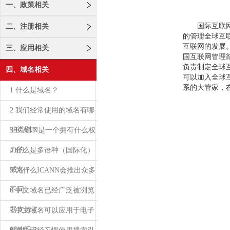
一、政策相关
国际互联网域
二、注册相关
的管理全球互
互联网的发展
三、应用相关
国互联网管理
负责制定全球
四、域名相关
可以加入全球
系的大管家，
1 什么是域名？
2 我们经常使用的域名有哪
些类别？
3 ICANN是一个拥有什么权
力的
4 什么是多语种（国际化）
域名？
5 为什么ICANN会推出众多
不同
6 中文域名已经广泛被浏览
器支持了
7 中文域名可以应用于电子
邮件吗？