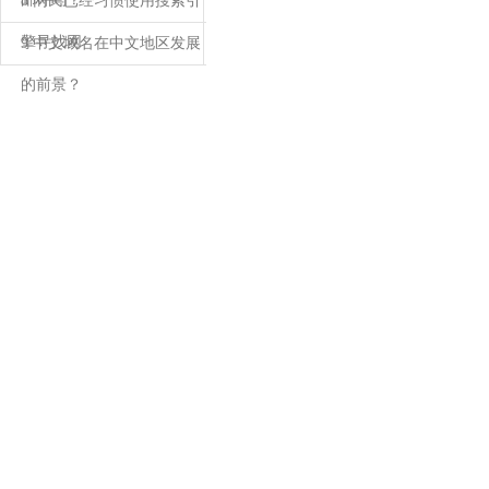
8 网民已经习惯使用搜索引
擎寻找网
9 中文域名在中文地区发展
的前景？