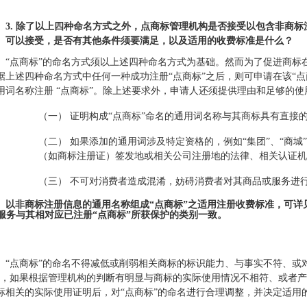
3.
除了以上四种命名方式之外，点商标管理机构是否接受以包含非商标
可以接受，是否有其他条件须要满足，以及适用的收费标准是什么？
“点商标”的命名方式须以上述四种命名方式为基础。然而为了促进商标
据上述四种命名方式中任何一种成功注册“点商标”之后，则可申请在该“
用词名称注册 “点商标”。除上述要求外，申请人还须提供理由和足够的
（一）
证明构成“点商标”命名的通用词名称与其商标具有直接
（二）
如果添加的通用词涉及特定资格的，例如“集团”、“商城
（如商标注册证）签发地或相关公司注册地的法律、相关认证
（三）
不可对消费者造成混淆，妨碍消费者对其商品或服务进
以非商标注册信息的通用名称组成
“
点商标
”
之适用注册收费标准，可详
服务与其相对应已注册
“
点商标
”
所获保护的类别一致。
“点商标”的命名不得减低或削弱相关商标的标识能力、与事实不符、或
”，如果根据管理机构的判断有明显与商标的实际使用情况不相符、或者
标相关的实际使用证明后，对“点商标”的命名进行合理调整，并决定适用