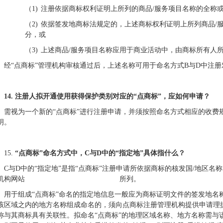
（1)
注册依据商标权利证明上所列的商品/服务项目名称的全称
（2)
依据签发地商标法规定的，上述商标权利证明上所列商品/
分，或
（3)
上述商品/服务项目名称应用于商业活动中，由商标所有人
经“点商标”管理机构审核通过后，上述名称可用于命名方式B与D中注册
14.
注册人拟开通使用获得保护类别对应的“点商标”，应如何申请？
需视为一个新的“点商标”进行注册申请，并须按照命名方式相应的收费
明。
15.
“点商标”命名方式中，C与D中的“指定地”具体指什么？
C
与D中的“指定地”是指“点商标”注册申请所依据商标的核发国/地区
机构网站
http://
政策.
注册管理机构.
商标
所列。
用于组成“点商标”命名的指定地信息一般应为商标证明文件的签发地名
该区域之内的地方名称组成命名的，须向点商标注册管理机构提供申请理
称与其商标具有关联性。拟命名“点商标”的地理区域名称、地方名称需与