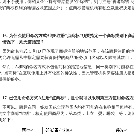
，则不予使用，例如某企业持有香港签发的“锦绣”，则可注册“香港锦绣.商
锦绣”商标权利的地理区域范围之外）；点商标管理机构有独立裁量权决定
16.
为什么使用命名方式A与B注册“点商标”须要指定一个商标类别下商
情况下，则无需指定？
因为命名方式 C 和 D 已体现了商标注册的地域范围，在该商标注册
构允许无需从中指定需要获得保护的商品/服务项目名称以及限制其数目
然而，A和B的命名方式不包含商标的指定地信息，同一类别下可能存在
的“点商标”在互联使用上具有较高的稀缺性，因此管理机构需要注册人指
册保护服务。
17.
已使用命名方式A注册“点商标”，是否就可以限制第三方使用命名方
不可以。商标在同一签发国或全球范围内均有可能存在名称相同但持有
的文字商标“锦绣”，核定使用商品为：第25类：上衣；婴儿睡袋，等，则其
明如下：