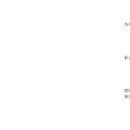
为
衫
管
所