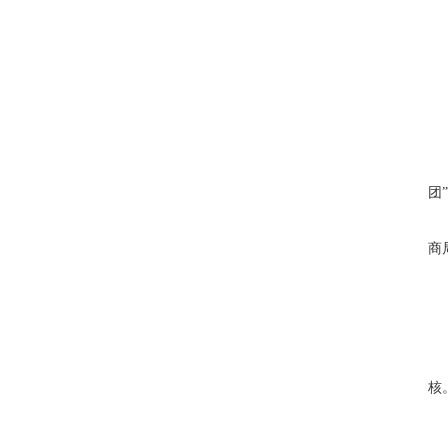
团
商
(
核