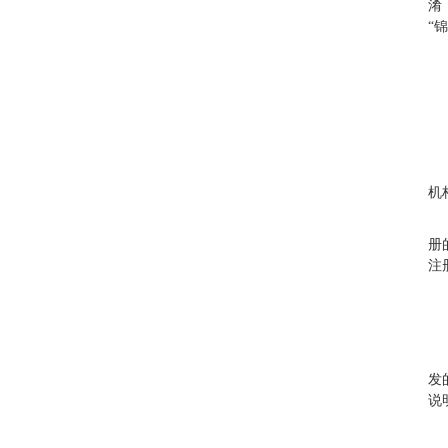
淆
“
机
册
注
发
说