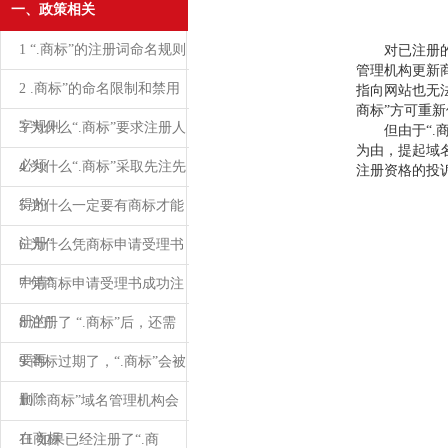
一、政策相关
1 “.商标”的注册词命名规则
对已注册的“
管理机构更新
2 .商标”的命名限制和禁用
指向网站也无
商标”方可重
字规则
3 为什么“.商标”要求注册人
但由于“.商
为由，提起域
必须
4 为什么“.商标”采取先注先
注册资格的投
得的
5 为什么一定要有商标才能
注册“.
6 为什么凭商标申请受理书
申请“.
7 凭商标申请受理书成功注
册的“.
8 注册了 “.商标”后，还需
要再
9 商标过期了，“.商标”会被
删除
10 “.商标”域名管理机构会
在商标
11 如果已经注册了“.商