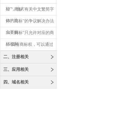
标”，他人
12 “.商标”有关中文繁简字
体的注
13 “.商标”的争议解决办法
主要解
14 “.商标”只允许对应的商
标权利
15 我有商标权，可以通过
域名争议解
二、注册相关
三、应用相关
四、域名相关