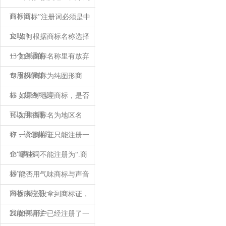
商标证
11 “.商标”注册词必须是中
文吗？
12 如何根据商标名称选择
一个合适的
13 如果商标名称里有放弃
专用权保护
14 如果商标为纯图形商
标，是否可以
15 如果有地理商标，是否
可以用地理
16 如果商标名为地区名
称，该怎样注
17 一个商标证只能注册一
个“.商标
18 哪些词不能注册为“.商
标”？
19 能否用气味商标与声音
商标来注册
20 如果还没拿到商标证，
我能申请注
21 如果用户已经注册了一