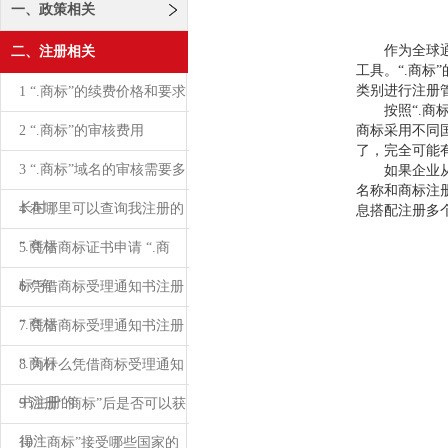
一、政策相关
作为全球通用
二、注册相关
工具。“.商
类别进行注册
1 “.商标”的续费价格和要求
按照“.商标
2 “.商标”的审核费用
商标采用不同
了，完全可能有
3 “.商标”域名的审核需要多
如果企业从防
名称和商标注
长时
4 在哪里可以查询我注册的
息搭配注册多个
“.商标
5 凭借商标证书申请 “.商
标”有
6 凭借商标受理通知书注册
“.商标
7 凭借商标受理通知书注册
“.商标
8 为什么凭借商标受理通知
书注册的
9 注册“.商标”后是否可以获
得注
10 “.商标”接受哪些国家的