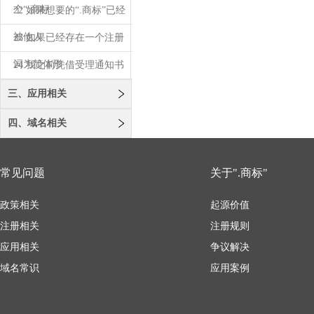
个“.商标
22 如果想要的“.商标”已经
被他人
23 如果已经存在一个注册
词为简体形
24 我之前凭借受理通知书
注册了“.
三、应用相关
四、域名相关
常见问题
关于".商标"
政策相关
起源价值
注册相关
注册规则
应用相关
争议解决
域名常识
应用案例