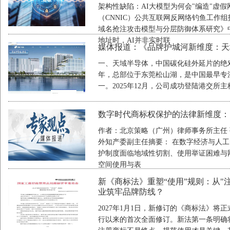
架构性缺陷：AI大模型为何会"编造"虚
（CNNIC）公共互联网反网络钓鱼工作组
域名抢注攻击模型与分层防御体系研究》
地址时，AI并非实时联
媒体报道：《品牌护城河新维度：天
一、天域半导体，中国碳化硅外延片的绝对
年，总部位于东莞松山湖，是中国最早专注
一。2025年12月，公司成功登陆港交所主
数字时代商标权保护的法律新维度：以
作者：北京策略（广州）律师事务所主任
外知产委副主任摘要： 在数字经济与人
护制度面临地域性切割、使用举证困难与
空间使用与表
新《商标法》重塑“使用”规则：从"
业筑牢品牌防线？
2027年1月1日，新修订的《商标法》将正
行以来的首次全面修订。新法第一条明确