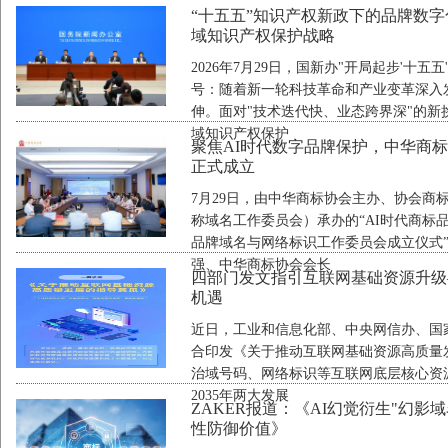
“十五五”知识产权新政下的品牌数
域知识产权保护战略
2026年7月29日，国新办"开局起步'十
号：随着新一轮科技革命和产业变革深入
伸。面对"技术迭代快、业态跨界深"的
域知识产权保护
聚焦AI时代数字品牌保护，中华商
正式成立
7月29日，由中华商标协会主办、协会商
称域名工作委员会）承办的“AI时代商标
品牌域名与网络标识工作委员会成立仪式
强、中华商标协会会长
四部门发文指引互联网基础资源升级
机遇
近日，工业和信息化部、中央网信办、国
合印发《关于推动互联网基础资源高质量
治域号码、网络标识等互联网底层核心资源
2035年两大发展
ZAKER报道：《AI幻觉衍生"幻影
性防御价值》