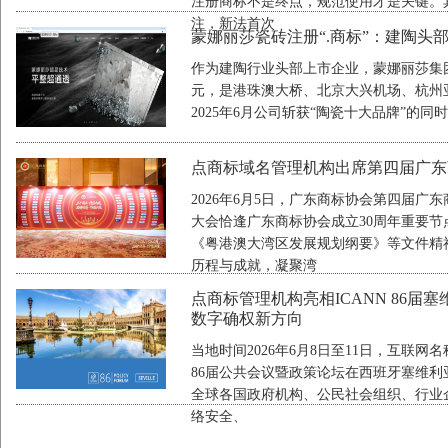
注册商标不是终点，规范使用才是关键。
注，新法首次
蒙娜丽莎瓷砖注册“.商标”：建陶头
作为建陶行业头部上市企业，蒙娜丽莎集团（0
元，是港珠澳大桥、北京大兴机场、杭州
2025年6月公司斩获“陶瓷十大品牌”的
点商标域名管理机构出席第四届广东
2026年6月5日，广东商标协会第四届
大会恰逢广东商标协会成立30周年重要
《粤港澳大湾区发展规划纲要》等文件精
历程与成就，凝聚湾
点商标管理机构亮相ICANN 86届
数字确权新方向
当地时间2026年6月8日至11日，互联网
86届公共会议暨政策论坛在西班牙塞维利
全球各国政府机构、公民社会组织、行业
络安全、