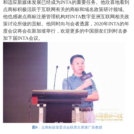
和适应新媒体发展已经成为
INTA
的重要任务。他欣喜地看到
点商标积极活跃于互联网有关的商标和域名政策研讨领域。
他也感谢点商标注册管理机构对
INTA数字亚洲互联网相关政
策讨论所做的贡献。他同时向与会者透露，
2020
年
INTA
的年
度会议将会在新加坡举行，欢迎更多的中国朋友们到时去参
加下届
INTA
会议。
图4
：点商标政策委员会联席主席唐广良教授