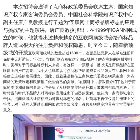
本次招待会邀请了点商标政策委员会联席主席、国家知
识产权专家咨询委员会委员、中国社会科学院知识产权中心
“互联网上商标品牌标志的应用
副主任唐广良教授进行了题为
与挑战”的主题演讲。唐广良教授指出，在1999年ICANN刚成
立的时候，他就提出过越来越多的互联网顶级域会给商标品
牌人造成很大的注册负担和侵权隐患。时至今日，随着新顶
级域的开放
互联网顶级域的数量超过
1600个，这更是让品牌人在域名注册和
保护中无所适从。“不过，当我听到点商标这个顶级域并了解点商标的注册规则
时，觉得对于商标品牌权利人来说，有这样一个顶级域，足以满足商标品牌在互
联网上的推广需要。我个人也非常认可点商标帮助消费者和品牌人在互联网上直
接建立连接的发展理念。因此，我就受邀担任点商标政策委员会联系主席，为点
商标的政策制定和政策推广做些自己的贡献。“在演讲中，唐教授介绍了他对于商
标的本质和价值的看法，也分析了互联网发展给商标权人带来的挑战与机遇，同
时对当前时代下品牌人对商标的应用提出了自己的见解。他认为，点商标域名的
干扰。点商标域名让商标成为可识别标志的域名，让商标不再仅仅是注册证上的
符号，对于品牌人通过互联网加速培育知名度，占领互联网高地具有非常重要的
意义。