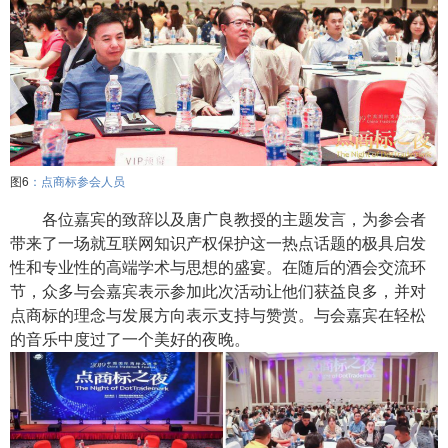
图6
：点商标参会人员
各位嘉宾的致辞以及
唐广良
教授的主题发言，为
参会者
带来了一场就互联网知识产权保护这一热点话题的极具启发
性和专业性的高端学术与思想的盛宴。在随后的酒会交流环
节，众多与会嘉宾表示参加此次活动让他们获益良多，并对
点商标的理念与发展方向表示支持与赞赏。与会嘉宾在轻松
的音乐中度过了一个美好的夜晚。